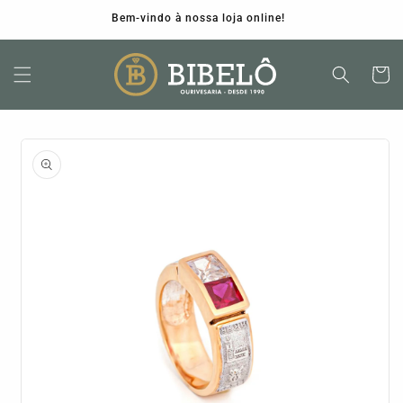
Bem-vindo à nossa loja online!
Carrinh
Saltar para
a
informação
do produto