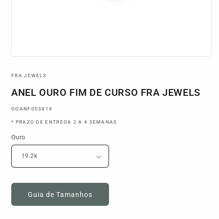
Abrir
conteúdo
multimédia
FRA JEWELS
1
em
ANEL OURO FIM DE CURSO FRA JEWELS
modal
SKU:
OOANF003819
* PRAZO DE ENTREGA 2 A 4 SEMANAS
Ouro
Guia de Tamanhos