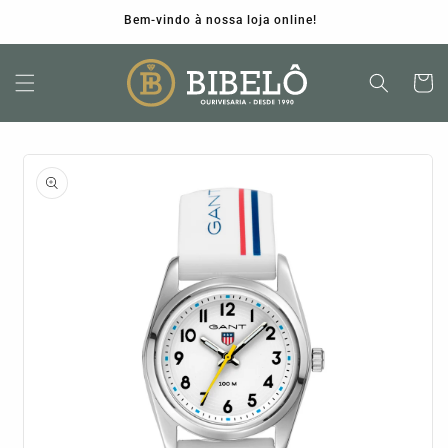
Bem-vindo à nossa loja online!
Carrinh
Saltar para
a
informação
do produto