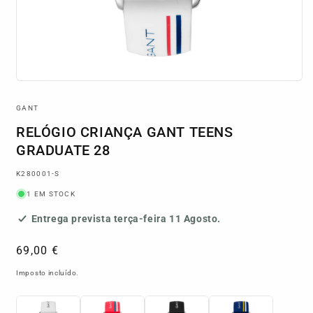
Abrir
conteúdo
multimédia
GANT
1
em
RELÓGIO CRIANÇA GANT TEENS
modal
GRADUATE 28
SKU:
K280001-S
1 EM STOCK
Entrega prevista
terça-feira 11 Agosto
.
Preço
69,00 €
normal
Imposto incluído.